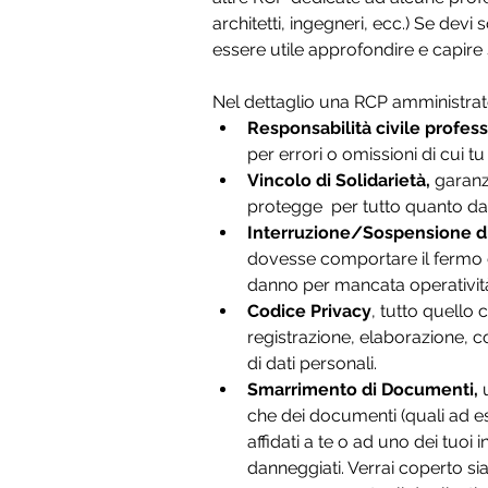
architetti, ingegneri, ecc.) Se devi
essere utile approfondire e capire 
Nel dettaglio una RCP amministrato
Responsabilità civile profes
per errori o omissioni di cui t
Vincolo di Solidarietà, 
garanzi
protegge  per tutto quanto da
Interruzione/Sospensione di 
dovesse comportare il fermo di a
danno per mancata operatività
Codice Privacy
, tutto quello
registrazione, elaborazione, c
di dati personali.
Smarrimento di Documenti, 
che dei documenti (quali ad es. a
affidati a te o ad uno dei tuoi in
danneggiati. Verrai coperto sia 