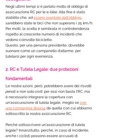
Negli ultimi tempi si è parlato molto di obbligo di 
assicurazione RC per le e-bike. Alla fine è stato 
stabilito che, ad 
essere esentate dall'obbligo
, 
sarebbero state le bici che non superano i 25 km/h.
Per molti, la scelta è sembrata in controtendenza 
rispetto al crescente numero di incidenti che 
vedono coinvolte biciclette.
Questo, per una persona previdente, dovrebbe 
suonare come un campanello d'allarme, per 
tutelarsi per ogni evenienza.
2. RC e Tutela Legale: due protezioni 
fondamentali
Le nostre azioni, però, potrebbero avere dei risvolti 
penali
 e non solo 
civili
: per essi non basta l'RC, ma 
è necessario integrare la copertura con 
un'assicurazione di tutela legale, meglio se 
con 
una compagnia diversa
 da quella con cui abbiamo 
sottoscritto la nostra assicurazione RC. 
Perché sottoscrivere un'assicurazione di tutela 
legale? Innanzitutto, perché, in caso di incidente, 
anche i ciclisti possono essere accusati di 