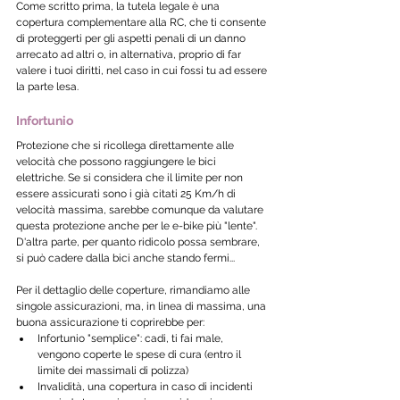
Come scritto prima, la tutela legale è una 
copertura complementare alla RC, che ti consente 
di proteggerti per gli aspetti penali di un danno 
arrecato ad altri o, in alternativa, proprio di far 
valere i tuoi diritti, nel caso in cui fossi tu ad essere 
la parte lesa. 
Infortunio
Protezione che si ricollega direttamente alle 
velocità che possono raggiungere le bici 
elettriche. Se si considera che il limite per non 
essere assicurati sono i già citati 25 Km/h di 
velocità massima, sarebbe comunque da valutare 
questa protezione anche per le e-bike più "lente".
D'altra parte, per quanto ridicolo possa sembrare, 
si può cadere dalla bici anche stando fermi...
Per il dettaglio delle coperture, rimandiamo alle 
singole assicurazioni, ma, in linea di massima, una 
buona assicurazione ti coprirebbe per:
Infortunio "semplice": cadi, ti fai male, 
vengono coperte le spese di cura (entro il 
limite dei massimali di polizza)
Invalidità, una copertura in caso di incidenti 