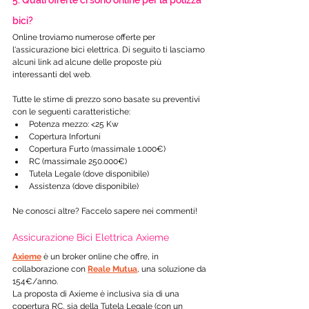
5. Quali offerte ci sono online per la polizza 
bici?
Online troviamo numerose offerte per 
l'assicurazione bici elettrica. Di seguito ti lasciamo 
alcuni link ad alcune delle proposte più 
interessanti del web. 
Tutte le stime di prezzo sono basate su preventivi 
con le seguenti caratteristiche:
Potenza mezzo: <25 Kw
Copertura Infortuni
Copertura Furto (massimale 1.000€)
RC (massimale 250.000€)
Tutela Legale (dove disponibile)
Assistenza (dove disponibile)
Ne conosci altre? Faccelo sapere nei commenti!
Assicurazione Bici Elettrica Axieme
Axieme
 è un broker online che offre, in 
collaborazione con 
Reale Mutua
, una soluzione da 
154€/anno.
La proposta di Axieme è inclusiva sia di una 
copertura RC, sia della Tutela Legale (con un 