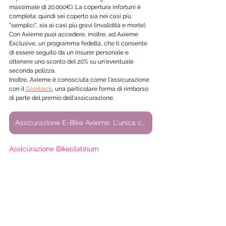
massimale di 20.000€). La copertura infortuni è 
completa: quindi sei coperto sia nei casi più 
"semplici", sia ai casi più gravi (invalidità e morte).
Con Axieme puoi accedere, inoltre, ad Axieme 
Exclusive, un programma fedeltà, che ti consente 
di essere seguito da un insurer personale e 
ottenere uno sconto del 20% su un'eventuale 
seconda polizza.
Inoltre, Axieme è conosciuta come l'assicurazione 
con il 
Giveback
, una particolare forma di rimborso 
di parte del premio dell'assicurazione. 
Assicurazione E-Bike Axieme. L'unica con il Giveback
Assicurazione Bikeplatinum
Bikeplatinum
 è una copertura ideata da 
24hAssistance che si differenzia principalmente 
per un'innovativa copertura relativa al furto. 
A differenza di altre assicurazioni, infatti, 
Bikeplatinum permette di assicurare la propria bici 
anche in strada e non solo se riposta in locali: 
basterà iscrivere la bici al 
ciclo registro
, se non lo 