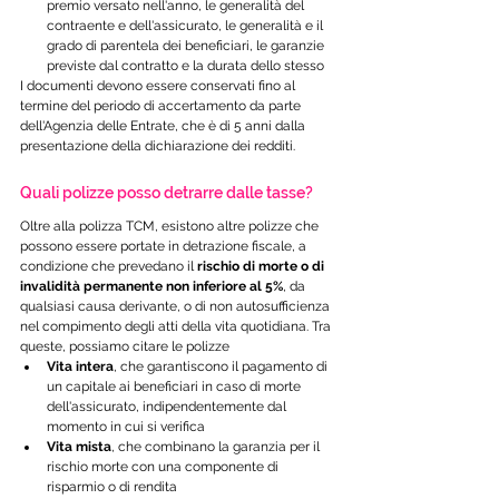
premio versato nell'anno, le generalità del 
contraente e dell'assicurato, le generalità e il 
grado di parentela dei beneficiari, le garanzie 
previste dal contratto e la durata dello stesso
I documenti devono essere conservati fino al 
termine del periodo di accertamento da parte 
dell'Agenzia delle Entrate, che è di 5 anni dalla 
presentazione della dichiarazione dei redditi.
Quali polizze posso detrarre dalle tasse?
Oltre alla polizza TCM, esistono altre polizze che 
possono essere portate in detrazione fiscale, a 
condizione che prevedano il 
rischio di morte o di 
invalidità permanente non inferiore al 5%
, da 
qualsiasi causa derivante, o di non autosufficienza 
nel compimento degli atti della vita quotidiana. Tra 
queste, possiamo citare le polizze
Vita intera
, che garantiscono il pagamento di 
un capitale ai beneficiari in caso di morte 
dell'assicurato, indipendentemente dal 
momento in cui si verifica
Vita mista
, che combinano la garanzia per il 
rischio morte con una componente di 
risparmio o di rendita