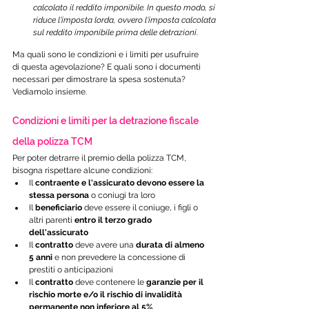
calcolato il reddito imponibile. In questo modo, si 
riduce l'imposta lorda, ovvero l'imposta calcolata 
sul reddito imponibile prima delle detrazioni.
Ma quali sono le condizioni e i limiti per usufruire 
di questa agevolazione? E quali sono i documenti 
necessari per dimostrare la spesa sostenuta? 
Vediamolo insieme.
Condizioni e limiti per la detrazione fiscale 
della polizza TCM
Per poter detrarre il premio della polizza TCM, 
bisogna rispettare alcune condizioni:
Il 
contraente e l'assicurato devono essere la 
stessa persona
 o coniugi tra loro
Il 
beneficiario
 deve essere il coniuge, i figli o 
altri parenti 
entro il terzo grado 
dell'assicurato
Il 
contratto
 deve avere una 
durata di almeno 
5 anni
 e non prevedere la concessione di 
prestiti o anticipazioni
Il 
contratto
 deve contenere le 
garanzie per il 
rischio morte e/o il rischio di invalidità 
permanente non inferiore al 5%