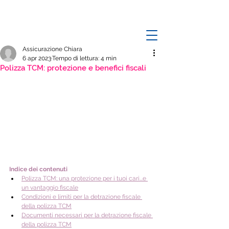
Assicurazione Chiara
6 apr 2023
Tempo di lettura: 4 min
Polizza TCM: protezione e benefici fiscali
Indice dei contenuti
Polizza TCM: una protezione per i tuoi cari...e 
un vantaggio fiscale
Condizioni e limiti per la detrazione fiscale 
della polizza TCM
Documenti necessari per la detrazione fiscale 
della polizza TCM