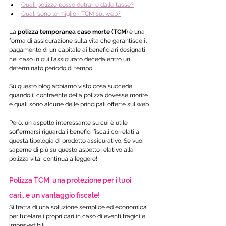
Quali polizze posso detrarre dalle tasse?
Quali sono le migliori TCM sul web?
La 
polizza temporanea caso morte (TCM
) è una 
forma di assicurazione sulla vita che garantisce il 
pagamento di un capitale ai beneficiari designati 
nel caso in cui l'assicurato deceda entro un 
determinato periodo di tempo.
Su questo blog abbiamo visto cosa succede 
quando il contraente della polizza dovesse morire 
e quali sono alcune delle principali offerte sul web.
Però, un aspetto interessante su cui è utile 
soffermarsi riguarda i benefici fiscali correlati a 
questa tipologia di prodotto assicurativo. Se vuoi 
saperne di più su questo aspetto relativo alla 
polizza vita, continua a leggere!
Polizza TCM: una protezione per i tuoi 
cari...e un vantaggio fiscale!
Si tratta di una soluzione semplice ed economica 
per tutelare i propri cari in caso di eventi tragici e 
imprevedibili.