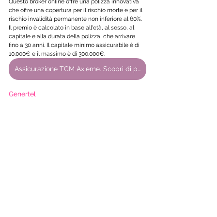
Questo broker online offre una polizza innovativa 
che offre una copertura per il rischio morte e per il 
rischio invalidità permanente non inferiore al 60%. 
Il premio è calcolato in base all'età, al sesso, al 
capitale e alla durata della polizza, che arrivare 
fino a 30 anni. Il capitale minimo assicurabile è di 
10.000€ e il massimo è di 300.000€.
Assicurazione TCM Axieme. Scopri di più
Genertel
Questa compagnia assicurativa offre una polizza 
che ti permette di essere coperto per il rischio 
morte e per il rischio invalidità permanente totale 
o parziale. Inoltre, prevede delle garanzie 
accessorie, come l'accesso a un "Care Program" di 
Genertel. Il premio è calcolato in base all'età, al 
sesso, al capitale e alla durata della polizza, che 
può variare da 5 a 30 anni. Il capitale assicurabile 
massimo è di 500.000€.
Assicurazione Vita Genertel