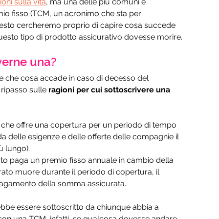
oni sulla vita
, ma una delle più comuni è 
io fisso (TCM, un acronimo che sta per 
esto cercheremo proprio di capire cosa succede 
i questo tipo di prodotto assicurativo dovesse morire.
verne una?
e che cosa accade in caso di decesso del 
 ripasso sulle 
ragioni per cui sottoscrivere una 
 che offre una copertura per un periodo di tempo 
a delle esigenze e delle offerte delle compagnie il 
 lungo). 
ato paga un premio fisso annuale in cambio della 
rato muore durante il periodo di copertura, il 
l pagamento della somma assicurata.
be essere sottoscritto da chiunque abbia a 
: con una TCM, infatti, se qualcosa dovesse andare 