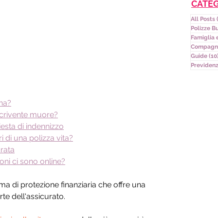
CATE
All Posts
Polizze B
Famiglia 
Compagni
Guide
(10
Previdenz
na?
scrivente muore?
hiesta di indennizzo
i di una polizza vita?
rata
oni ci sono online?
rma di protezione finanziaria che offre una 
rte dell'assicurato.