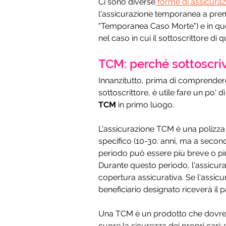
Ci sono diverse
 forme di assicurazi
l'assicurazione temporanea a prem
"Temporanea Caso Morte") e in qu
nel caso in cui il sottoscrittore d
TCM: perché sottoscri
Innanzitutto, prima di comprender
sottoscrittore, è utile fare un po' di
TCM
 in primo luogo.
L'assicurazione TCM è una polizza
specifico (10-30. anni, ma a second
periodo può essere più breve o più
Durante questo periodo, l'assicur
copertura assicurativa. Se l'assicu
beneficiario designato riceverà i
Una TCM è un prodotto che dovreb
cuore la sicurezza dei propri cari