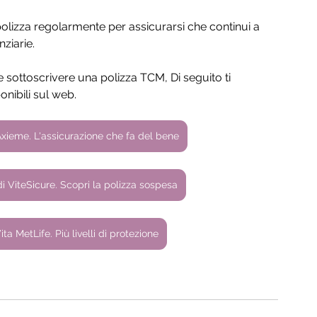
 polizza regolarmente per assicurarsi che continui a 
ziarie.
sottoscrivere una polizza TCM, Di seguito ti 
onibili sul web.
Axieme. L'assicurazione che fa del bene
i ViteSicure. Scopri la polizza sospesa
ta MetLife. Più livelli di protezione