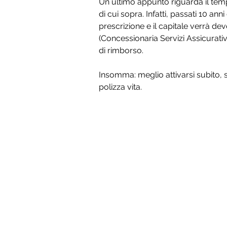
Un ultimo appunto riguarda il temp
di cui sopra. Infatti, passati 10 an
prescrizione e il capitale verrà dev
(Concessionaria Servizi Assicurativ
di rimborso.
Insomma: meglio attivarsi subito, s
polizza vita.