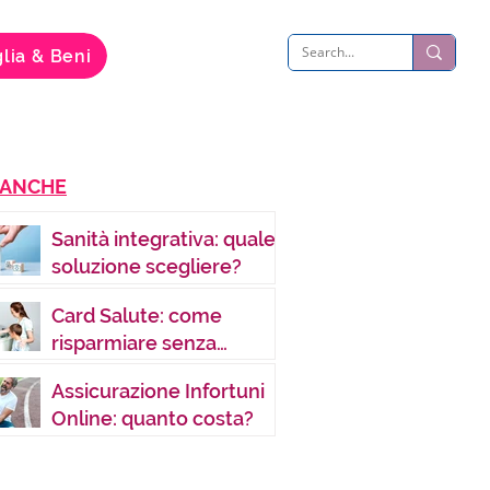
lia & Beni
 ANCHE
Sanità integrativa: quale
soluzione scegliere?
Card Salute: come
risparmiare senza
rinunciare a una sanità di
Assicurazione Infortuni
qualità
Online: quanto costa?