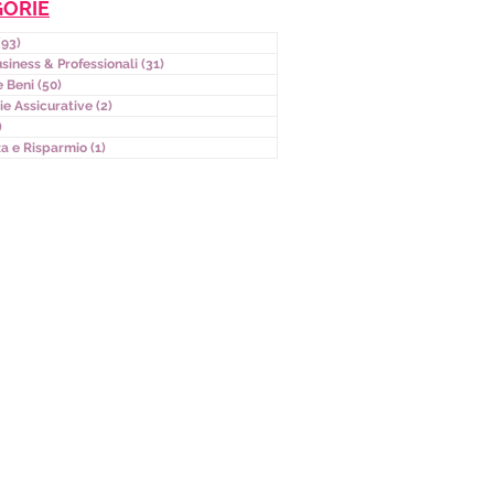
GORIE
(93)
93 post
usiness & Professionali
(31)
31 post
e Beni
(50)
50 post
e Assicurative
(2)
2 post
)
10 post
a e Risparmio
(1)
1 post